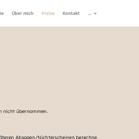
ie
Über mich
Preise
Kontakt
…
en nicht übernommen.
päteren Absagen/Nichterscheinen berechne